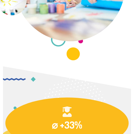
⌀ +33%